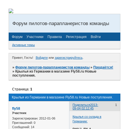
Форум пилотов-парапланеристов команды
Форум
Участники
Правила
Регистрация
Войти
Активные темы
Привет, Гость!
Войдите
или
зарегистрируйтесь
.
»
Форум пилотов-парапланеристов команды
»
Продаётся!
»
Крылья из Германии в магазине Fly58.ru Новые
поступления.
Страница:
1
Крылья из Германии в магазине Fly58.ru Новые поступления.
Поделиться
2013-
1
fly58
09-04 02:12:45
Участник
Крылья со склада в
Зарегистрирован
: 2012-01-06
Германии:
Приглашений:
0
Сообщений:
14