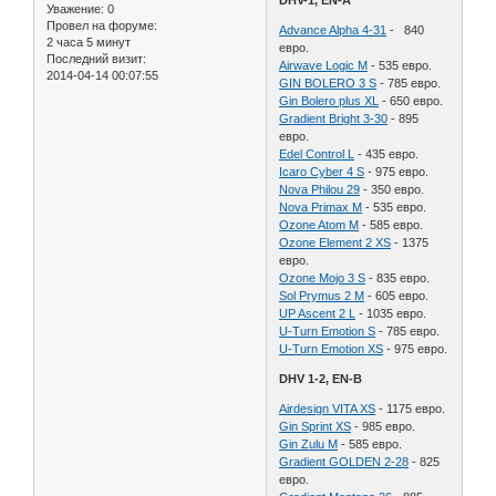
DHV-1, EN-A
Уважение:
0
Провел на форуме:
Advance Alpha 4-31
- 840
2 часа 5 минут
евро.
Последний визит:
Airwave Logic M
- 535 евро.
2014-04-14 00:07:55
GIN BOLERO 3 S
- 785 евро.
Gin Bolero plus XL
- 650 евро.
Gradient Bright 3-30
- 895
евро.
Edel Control L
- 435 евро.
Icaro Cyber 4 S
- 975 евро.
Nova Philou 29
- 350 евро.
Nova Primax M
- 535 евро.
Ozone Atom M
- 585 евро.
Ozone Element 2 XS
- 1375
евро.
Ozone Mojo 3 S
- 835 евро.
Sol Prymus 2 M
- 605 евро.
UP Ascent 2 L
- 1035 евро.
U-Turn Emotion S
- 785 евро.
U-Turn Emotion ХS
- 975 евро.
DHV 1-2, EN-B
Airdesign VITA XS
- 1175 евро.
Gin Sprint XS
- 985 евро.
Gin Zulu M
- 585 евро.
Gradient GOLDEN 2-28
- 825
евро.