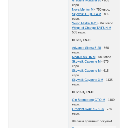
Gradient Montana 26
- 885
евро.
Nova Mentor M
- 750 евро.
Skywalk TEQUILA M
- 835
евро.
Swing Mistral 6-28
- 840 евро.
Wings of Change TAIFUN M
-
585 евро.
DHV-2, EN-C
Advance Sigma 5-28
- 560
евро.
NIVIUK ARTIK M
- 580 евро.
Skywalk Cayenne M
- 575
евро.
Skywalk Cayenne M
- 615
евро.
Skywalk Cayenne 3 M
- 1135
евро.
DHV 2-3, EN-D
Gin Boomerang GTO M
- 1100
евро.
Gradient Avax XC 3-26
- 735
евро.
Желаем приятных покупок!