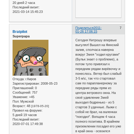
20 дней 2 часа
Последний визит:
2021-03-14 15:45:23
Поделиться
2011-
7
Bratpilot
01-26 17:06:15
Superpapa
Сегодня Нитрошу впервые
выгулял! Вышел на Финский
залив, сполчаса наверна
вокруг Змея "ходил кругами"
(Бульк знает о проблеме), а
потом тупо привязал к
передним рядам вирёвочку и
понеслось. Ветер был слабый
3-5 м\с, так что стартовал
Откуда:
г.Киров
сам по парапланерному за
Зарегистрирован
: 2008-05-23
Приглашений:
0
передние ряды прям из
Сообщений:
757
центра ветрового окна. На
Уважение:
+45
своё удивление Змей
Пол:
Мужской
выходил бодренько - из 5
Возраст:
48
[1978-05-20]
стартов 3 удачные. Лыжи с
Провел на форуме:
собой не брал, на валенках
5 дней 19 часов
"поездил". Вопщем 4 часа
Последний визит:
полного позитива. В крайнем
2020-07-01 17:49:38
приземлении посадил его уже
в край окна - освоился