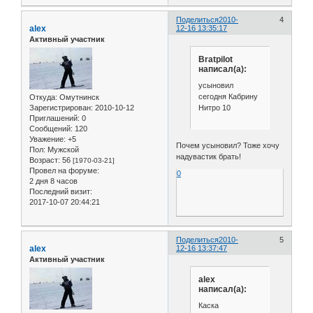
Поделиться
2010-
4
alex
12-16 13:35:17
Активный участник
Bratpilot
написал(а):
усыновил
сегодня Кабрину
Откуда:
Омутнинск
Нитро 10
Зарегистрирован
: 2010-10-12
Приглашений:
0
Сообщений:
120
Уважение:
+5
Почем усыновил? Тоже хочу
Пол:
Мужской
надувастик брать!
Возраст:
56
[1970-03-21]
Провел на форуме:
0
2 дня 8 часов
Последний визит:
2017-10-07 20:44:21
Поделиться
2010-
5
alex
12-16 13:37:47
Активный участник
alex
написал(а):
Каска