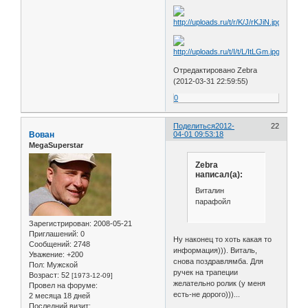
Отредактировано Zebra
(2012-03-31 22:59:55)
0
Поделиться
2012-
22
Вован
04-01 09:53:18
MegaSuperstar
Zebra
написал(а):
Виталин
парафойл
Зарегистрирован
: 2008-05-21
Приглашений:
0
Ну наконец то хоть какая то
Сообщений:
2748
информация))). Виталь,
Уважение:
+200
снова поздравлямба. Для
Пол:
Мужской
ручек на трапеции
Возраст:
52
[1973-12-09]
желательно ролик (у меня
Провел на форуме:
есть-не дорого)))...
2 месяца 18 дней
Последний визит: