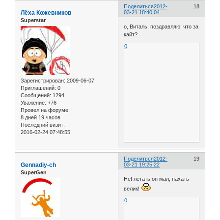
Поделиться
2012-
18
Лёха Кожевников
03-21 18:40:04
Superstar
о, Виталь, поздравляю! что за
кайт?
0
Зарегистрирован
: 2009-06-07
Приглашений:
0
Сообщений:
1294
Уважение:
+76
Провел на форуме:
8 дней 19 часов
Последний визит:
2016-02-24 07:48:55
Поделиться
2012-
19
Gennadiy-ch
03-21 19:25:22
SuperGen
Не! летать он мал, пахать
велик!
0