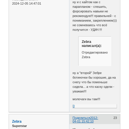
ну и с кайтом как с
2024-12-05 14:47:01
парапланом - спешить,
форсировать навыки не
рекомендую!!! правильней - с
пониманием, закреплением)))
не сомневаюсь что всё
получится - УДАЧ !!!
Zebra
написал(а):
Отредактировано
Zebra
ну а "второй" Зебре
ботиночки бы хорошие, да на
снегу что бы поменьше
сидела... а что каску одели -
уважаю!!!
молочаги вы там!!!
0
Поделиться
2012-
23
Zebra
04-01 15:42:10
Superstar