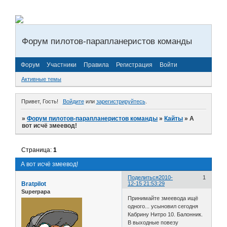
Форум пилотов-парапланеристов команды
Форум
Участники
Правила
Регистрация
Войти
Активные темы
Привет, Гость!
Войдите
или
зарегистрируйтесь
.
»
Форум пилотов-парапланеристов команды
»
Кайты
»
А
вот исчё змеевод!
Страница:
1
А вот исчё змеевод!
Поделиться
2010-
1
Bratpilot
12-15 21:53:29
Superpapa
Принимайте змеевода ищё
одного... усыновил сегодня
Кабрину Нитро 10. Балонник.
В выходные повезу