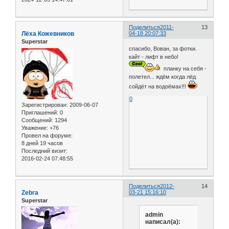
Поделиться
2011-
13
Лёха Кожевников
04-18 20:07:33
Superstar
спасибо, Вован, за фотки.
кайт - лифт в небо!
планку на себя -
полетел... ждём когда лёд
сойдёт на водоёмах!!!
0
Зарегистрирован
: 2009-06-07
Приглашений:
0
Сообщений:
1294
Уважение:
+76
Провел на форуме:
8 дней 19 часов
Последний визит:
2016-02-24 07:48:55
Поделиться
2012-
14
Zebra
03-21 15:16:10
Superstar
admin
написал(а):