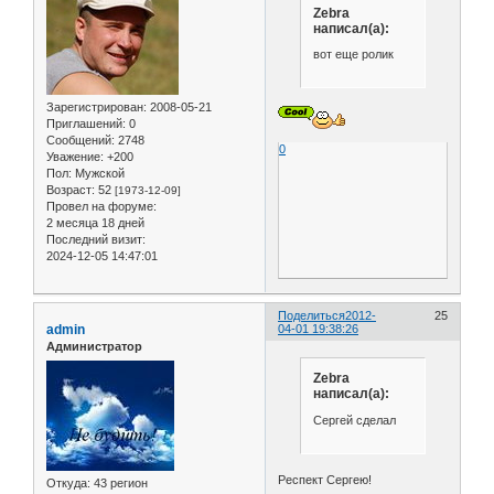
Zebra
написал(а):
вот еще ролик
Зарегистрирован
: 2008-05-21
Приглашений:
0
Сообщений:
2748
0
Уважение:
+200
Пол:
Мужской
Возраст:
52
[1973-12-09]
Провел на форуме:
2 месяца 18 дней
Последний визит:
2024-12-05 14:47:01
Поделиться
2012-
25
admin
04-01 19:38:26
Администратор
Zebra
написал(а):
Сергей сделал
Респект Сергею!
Откуда:
43 регион