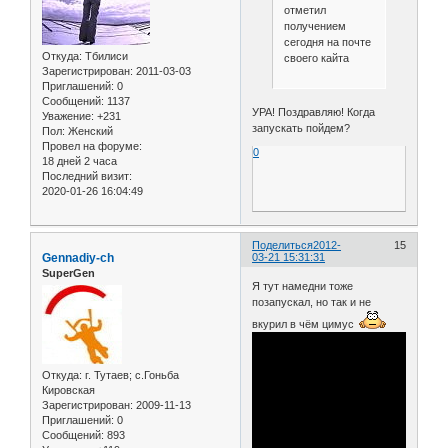
отметил
получением
сегодня на почте
Откуда:
Тбилиси
своего кайта
Зарегистрирован
: 2011-03-03
Приглашений:
0
Сообщений:
1137
УРА! Поздравляю! Когда
Уважение:
+231
запускать пойдем?
Пол:
Женский
Провел на форуме:
0
18 дней 2 часа
Последний визит:
2020-01-26 16:04:49
Поделиться
2012-
15
Gennadiy-ch
03-21 15:31:31
SuperGen
Я тут намедни тоже
позапускал, но так и не
вкурил в чём цимус
Откуда:
г. Тутаев; с.Гоньба
Кировская
Зарегистрирован
: 2009-11-13
Приглашений:
0
Сообщений:
893