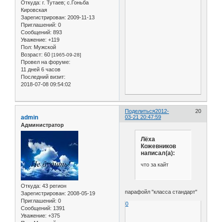
Откуда:
г. Тутаев; с.Гоньба
Кировская
Зарегистрирован
: 2009-11-13
Приглашений:
0
Сообщений:
893
Уважение:
+119
Пол:
Мужской
Возраст:
60
[1965-09-28]
Провел на форуме:
11 дней 6 часов
Последний визит:
2018-07-08 09:54:02
Поделиться
2012-
20
admin
03-21 20:47:59
Администратор
Лёха
Кожевников
написал(а):
что за кайт
Откуда:
43 регион
парафойл "класса стандарт"
Зарегистрирован
: 2008-05-19
Приглашений:
0
0
Сообщений:
1391
Уважение:
+375