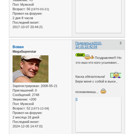
Уважение:
+5
Пол:
Мужской
Возраст:
56
[1970-03-21]
Провел на форуме:
2 дня 8 часов
Последний визит:
2017-10-07 20:44:21
Поделиться
2010-
3
Вован
12-15 22:42:04
MegaSuperstar
Поздравляю!!! Но
это ишо кто кого усыновил...
Каска обязательна!
Бери меня с собой в выхи ,
Зарегистрирован
: 2008-05-21
Приглашений:
0
познакомишь...
Сообщений:
2748
0
Уважение:
+200
Пол:
Мужской
Возраст:
52
[1973-12-09]
Провел на форуме:
2 месяца 18 дней
Последний визит:
2024-12-05 14:47:01