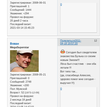
Зарегистрирован
: 2008-06-01
0
Приглашений:
1
Сообщений:
1444
Уважение:
+294
Провел на форуме:
20 дней 2 часа
Последний визит:
2021-03-14 15:45:23
Поделиться
2011-
12
Вован
04-18 19:57:20
MegaSuperstar
Сегодня был свидетелем
знакомства Булька со своим
новым Змеем!!!
Лёха был счастлив - они оба
летали !!!
Вот типо так...
Зарегистрирован
: 2008-05-21
(да, спасибище Алексею,
Приглашений:
0
здорово помог мне сегодня -
Сообщений:
2748
выручил !!!)
Уважение:
+200
0
Пол:
Мужской
Возраст:
52
[1973-12-09]
Провел на форуме:
2 месяца 18 дней
Последний визит:
2024-12-05 14:47:01