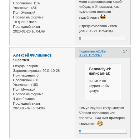
меня видеооператор какой-
Сообщений:
1137
нибудь, я б показала, как
Уважение:
+231
нужно снег волнами
Пол:
Женский
Провел на форуме:
вздыбливать
18 дней 2 часа
Отредактировано Zebra
Последний визит:
(2012-03-21 15:54:04)
2020-01-26 16:04:49
0
Поделиться
2012-
17
Алексей Филимонов
03-21 15:59:49
Superded
Откуда:
г.Киров
Gennadiy-ch
Зарегистрирован
: 2011-10-26
написал(а):
Приглашений:
0
Сообщений:
811
но так и не
Уважение:
+183
вкурил в чём
Пол:
Мужской
цимус
Провел на форуме:
4 дня 9 часов
Последний визит:
Цимус вкуриш когда метров
2023-05-07 09:34:06
50 поля пропашеш или
пролетиш над ним примерно
столькоже.
0