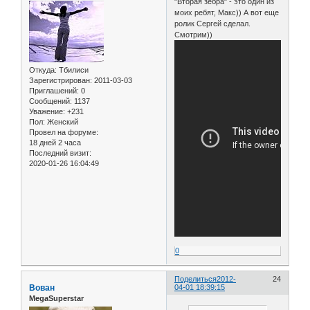
"Вторая зебра" - это один из
моих ребят, Макс)) А вот еще
ролик Сергей сделал.
Смотрим))
Откуда:
Тбилиси
Зарегистрирован
: 2011-03-03
Приглашений:
0
Сообщений:
1137
Уважение:
+231
Пол:
Женский
Провел на форуме:
18 дней 2 часа
Последний визит:
2020-01-26 16:04:49
0
Поделиться
2012-
24
Вован
04-01 18:39:15
MegaSuperstar