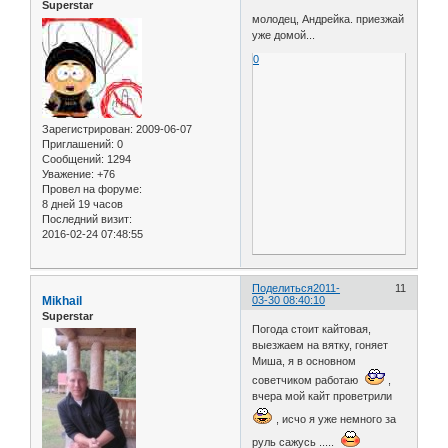
Superstar
молодец, Андрейка. приезжай
уже домой...
0
Зарегистрирован
: 2009-06-07
Приглашений:
0
Сообщений:
1294
Уважение:
+76
Провел на форуме:
8 дней 19 часов
Последний визит:
2016-02-24 07:48:55
Поделиться
2011-
11
Mikhail
03-30 08:40:10
Superstar
Погода стоит кайтовая,
выезжаем на вятку, гоняет
Миша, я в основном
советчиком работаю
,
вчера мой кайт проветрили
, исчо я уже немного за
руль сажусь .....