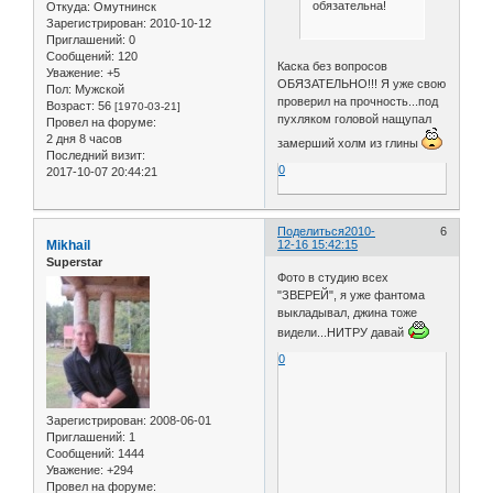
обязательна!
Откуда:
Омутнинск
Зарегистрирован
: 2010-10-12
Приглашений:
0
Сообщений:
120
Каска без вопросов
Уважение:
+5
ОБЯЗАТЕЛЬНО!!! Я уже свою
Пол:
Мужской
проверил на прочность...под
Возраст:
56
[1970-03-21]
пухляком головой нащупал
Провел на форуме:
2 дня 8 часов
замерший холм из глины
Последний визит:
0
2017-10-07 20:44:21
Поделиться
2010-
6
Mikhail
12-16 15:42:15
Superstar
Фото в студию всех
"ЗВЕРЕЙ", я уже фантома
выкладывал, джина тоже
видели...НИТРУ давай
0
Зарегистрирован
: 2008-06-01
Приглашений:
1
Сообщений:
1444
Уважение:
+294
Провел на форуме: