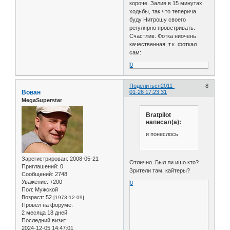
короче. Залив в 15 минутах
ходьбы, так что теперича
буду Нитрошу своего
регулярно проветривать.
Счастлив. Фотка ниочень
качественная, т.к. фоткал
сам:
0
Поделиться
2011-
8
Вован
01-26 17:23:31
MegaSuperstar
Bratpilot
написал(а):
и понеслось
Зарегистрирован
: 2008-05-21
Отлично. Был ли ишо кто?
Приглашений:
0
Зрители там, кайтеры?
Сообщений:
2748
Уважение:
+200
0
Пол:
Мужской
Возраст:
52
[1973-12-09]
Провел на форуме:
2 месяца 18 дней
Последний визит:
2024-12-05 14:47:01