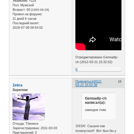
Уважение:
+119
Пол:
Мужской
Возраст:
60
[1965-09-28]
Провел на форуме:
11 дней 6 часов
Последний визит:
2018-07-08 09:54:02
Отредактировано Gennadiy-
ch (2012-03-21 15:32:02)
0
Поделиться
2012-
16
Zebra
03-21 15:52:38
Superstar
Gennadiy-ch
написал(а):
намедни тоже
Откуда:
Тбилиси
ЭЭЭХ! Скушно как
Зарегистрирован
: 2011-03-03
позапускал!! Вот был бы у
Приглашений:
0