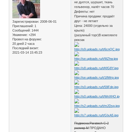
не дуется, шуршит, ткань
гельвенор, налёт часов 70
Дефекты: нет
Причина продажи: продаёт
друг - не летает
Зарегистрирован
: 2008-06-01
Цена: 24000 (отдельно за
Приглашений:
1
Сообщений:
1444
крыло)
Уважение:
+294
(разумный торг)В комплекте
Провел на форуме:
рюкзак
20 дней 2 часа
Последний визит:
2021-03-14 15:45:23
Подвеска:Paratech C-2
размер М
ПРОДАНО