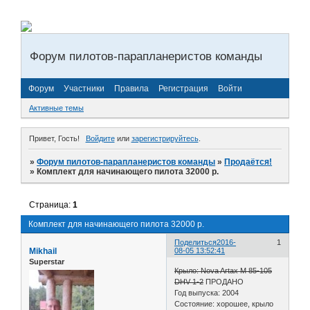
Форум пилотов-парапланеристов команды
Форум
Участники
Правила
Регистрация
Войти
Активные темы
Привет, Гость!
Войдите
или
зарегистрируйтесь
.
»
Форум пилотов-парапланеристов команды
»
Продаётся!
»
Комплект для начинающего пилота 32000 р.
Страница:
1
Комплект для начинающего пилота 32000 р.
Поделиться
2016-
1
Mikhail
08-05 13:52:41
Superstar
Крыло: Nova Artax M 85-105
DHV 1-2
ПРОДАНО
Год выпуска: 2004
Состояние: хорошее, крыло