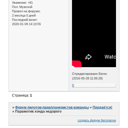
Уважение:
+81
Пол:
Мужской
Провел на форуме:
2 месяца 0 дней
Последний визит:
2020-01-09 14:10:55
Отредактировано Евген
(2016-05-28 11:06:28)
0
Страница:
1
»
Форум пилотов-парапланеристов команды
»
Продаётся!
»
Парамотик хонда недорого
создать форум бесплатно