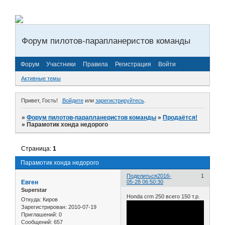
Форум пилотов-парапланеристов команды
Форум
Участники
Правила
Регистрация
Войти
Активные темы
Привет, Гость!
Войдите
или
зарегистрируйтесь
.
»
Форум пилотов-парапланеристов команды
»
Продаётся!
»
Парамотик хонда недорого
Страница:
1
Парамотик хонда недорого
Поделиться
2016-
1
Евген
05-28 06:50:30
Superstar
Honda crm 250 всего 150 т.р.
Откуда:
Киров
Зарегистрирован
: 2010-07-19
Приглашений:
0
Сообщений:
657