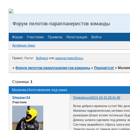
Форум пилотов-парапланеристов команды
Форум
Участники
Правила
Регистрация
Войти
Активные темы
Привет, Гость!
Войдите
или
зарегистрируйтесь
.
»
Форум пилотов-парапланеристов команды
»
Продаётся!
»
Малинк
Страница:
1
Малинка.Изготовление под заказ.
Shtainer34
Поделиться
2014-10-15 20:41:48
Участник
Всем доброго времени суток! Мы дела
Малинка гидравлическая,затяжки оче
размерам.Шланг всеже потоньше буде
Длинну шланга сделаем под длинну а
Система аварийного сброса троса ме
Электро рычаг от замков авто слабова