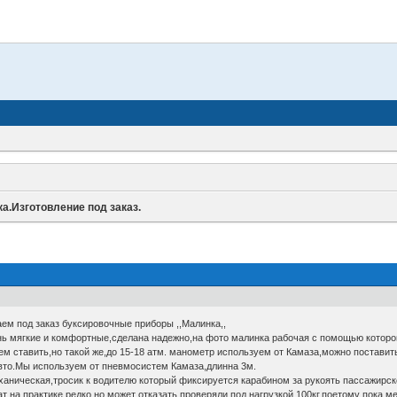
а.Изготовление под заказ.
ем под заказ буксировочные приборы ,,Малинка,,
нь мягкие и комфортные,сделана надежно,на фото малинка рабочая с помощью которой
м ставить,но такой же,до 15-18 атм. манометр используем от Камаза,можно постав
вто.Мы используем от пневмосистем Камаза,длинна 3м.
ханическая,тросик к водителю который фиксируется карабином за рукоять пассажирск
т на практике,редко но может отказать,проверяли под нагрузкой 100кг,поетому пока м