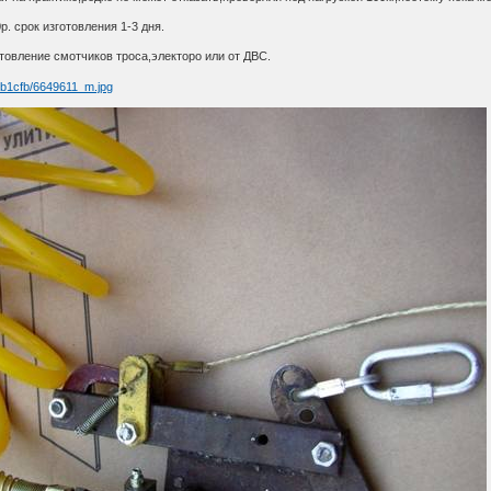
. срок изготовления 1-3 дня.
товление смотчиков троса,электоро или от ДВС.