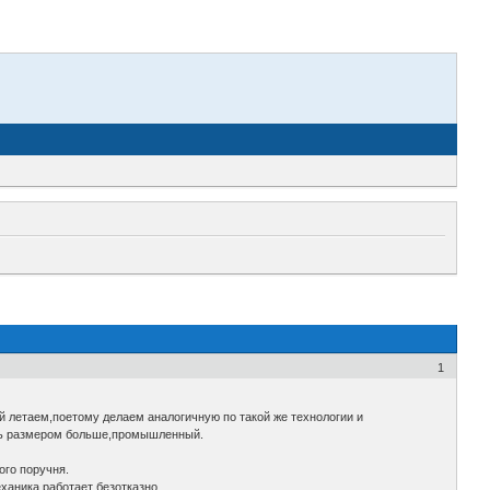
1
 летаем,поетому делаем аналогичную по такой же технологии и
ить размером больше,промышленный.
ого поручня.
еханика,работает безотказно.