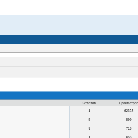
Ответов
Просмотро
1
62323
5
899
9
716
1
655