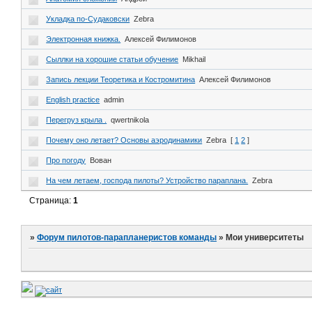
Укладка по-Судаковски
Zebra
Электронная книжка.
Алексей Филимонов
Сыллки на хорошие статьи обучение
Mikhail
Запись лекции Теоретика и Костромитина
Алексей Филимонов
English practice
admin
Перегруз крыла .
qwertnikola
Почему оно летает? Основы аэродинамики
Zebra
[
1
2
]
Про погоду
Вован
На чем летаем, господа пилоты? Устройство параплана.
Zebra
Страница:
1
»
Форум пилотов-парапланеристов команды
»
Мои университеты