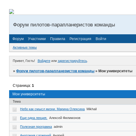
Форум пилотов-парапланеристов команды
Форум
Участники
Правила
Регистрация
Войти
Активные темы
Привет, Гость!
Войдите
или
зарегистрируйтесь
.
»
Форум пилотов-парапланеристов команды
»
Мои университеты
Страница:
1
Мои университеты
Тема
Небо как смысл жизни. Марина Олексина
Mikhail
Еще одна лекция.
Алексей Филимонов
Полезная програмка
admin
Анатомия сложений
Андрей